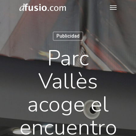
Menu
Skip
to
main
content
Publicidad
Parc
Vallès
acoge el
encuentro