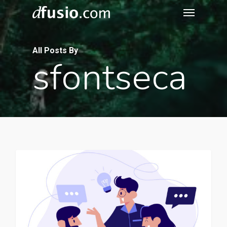
Menu
Skip
to
main
All Posts By
content
sfontseca