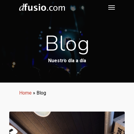
Menu
Skip
to
main
content
Blog
Nuestro día a día
Home
»
Blog