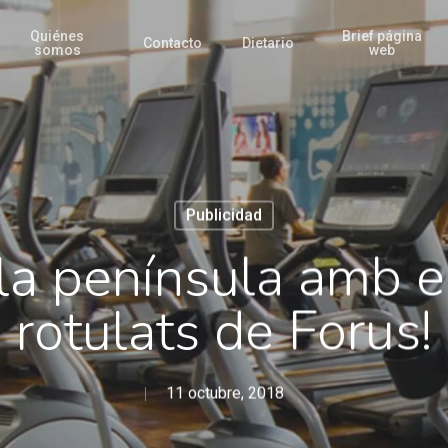
Quiénes
Brief página
Contacto
Dietario
somos
web
Publicidad
la península amb el
rotulats de Forus!
11 octubre, 2018