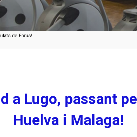
ulats de Forus!
d a Lugo, passant pe
Huelva i Malaga!