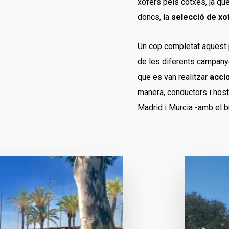
xofers pels cotxes, ja q
doncs, la
selecció de xo
Un cop completat aquest pr
de les diferents campanye
que es van realitzar
accio
manera, conductors i hos
Madrid i Murcia -amb el b