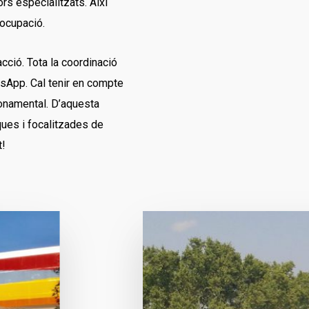
s especialitzats. Així
’ocupació.
cció. Tota la coordinació
tsApp. Cal tenir en compte
 fonamental. D’aquesta
ues i focalitzades de
t!