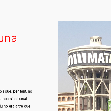
 una
 i que, per tant, no
 tasca s’ha basat
tiu no era altre que