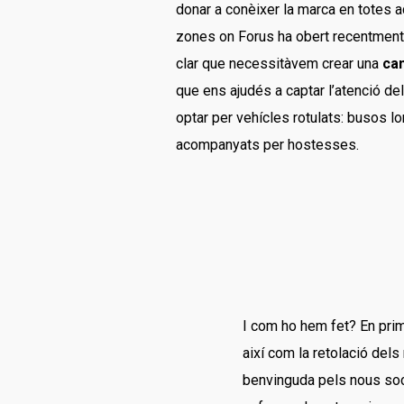
donar a conèixer la marca en totes a
zones on Forus ha obert recentmen
clar que necessitàvem crear una
ca
que ens ajudés a captar l’atenció de
optar per vehícles rotulats: busos l
acompanyats per hostesses.
I com ho hem fet? En prim
així com la retolació del
benvinguda pels nous soci