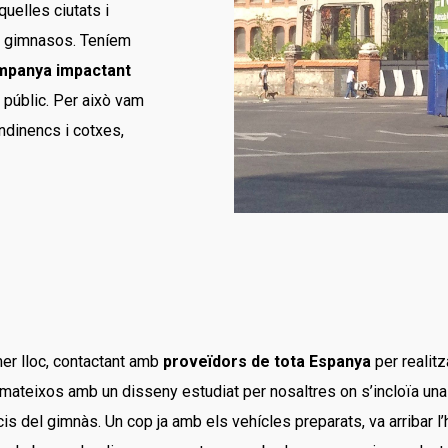
quelles ciutats i
t gimnasos. Teníem
mpanya impactant
l públic. Per això vam
ondinencs i cotxes,
er lloc, contactant amb
proveïdors de tota Espanya
per realitz
s mateixos amb un disseny estudiat per nosaltres on s’incloïa u
s del gimnàs. Un cop ja amb els vehícles preparats, va arribar l’