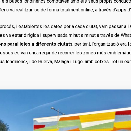
ue els busos londinencs comptaven amb els seus propis conductor
fers
va realitzar-se de forma totalment online, a través d’apps d
océs, i establertes les dates per a cada ciutat, vam passar a l’a
s va estar dirigida i supervisada minut a minut a través de Wha
ns paral·leles a diferents ciutats
, per tant, l’organització era
tesses es van encarregar de recórrer les zones més emblemàtiq
us londinenc-, i de Huelva, Malaga i Lugo, amb cotxes. Tot un èxi