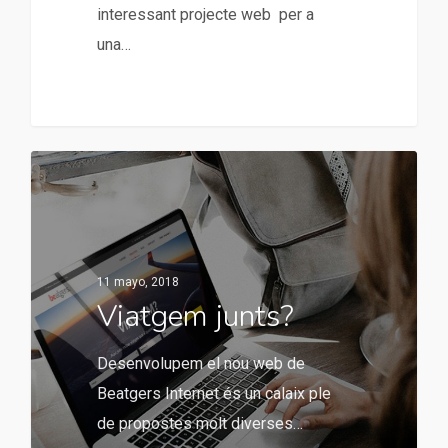
interessant projecte web per a
una…
11 mayo, 2018
Viatgem junts?
Desenvolupem el nou web de
Beatgers Internet és un calaix ple
de propostes molt diverses…