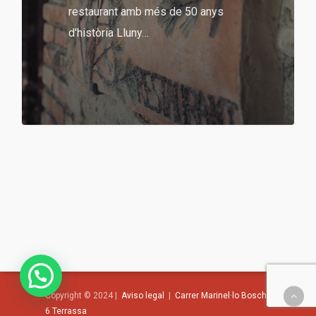
restaurant amb més de 50 anys
d'història Lluny…
¿Hablamos de ideas?
Copyright © 2024 |
Aviso legal
|
Carrer Marinel·lo Bosch,
6 Terrassa